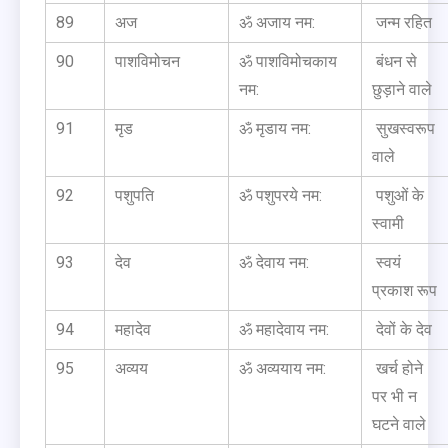
89
अज
ॐ अजाय नम:
जन्म रहित
90
पाशविमोचन
ॐ पाशविमोचकाय
बंधन से
नम:
छुड़ाने वाले
91
मृड
ॐ मृडाय नम:
सुखस्वरूप
वाले
92
पशुपति
ॐ पशुपरये नम:
पशुओं के
स्वामी
93
देव
ॐ देवाय नम:
स्वयं
प्रकाश रूप
94
महादेव
ॐ महादेवाय नम:
देवों के देव
95
अव्यय
ॐ अव्ययाय नम:
खर्च होने
पर भी न
घटने वाले