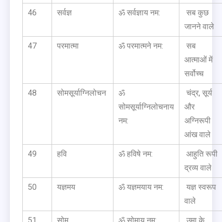
46
सर्वज्ञ
ॐ सर्वज्ञाय नम:
सब कुछ
जानने वाले
47
परमात्मा
ॐ परमात्मने नम:
सब
आत्माओं में
सर्वोच्च
48
सोमसूर्याग्निलोचन
ॐ
चंद्र, सूर्य
सोमसूर्याग्निलोचनाय
और
नम:
अग्निरूपी
आंख वाले
49
हवि
ॐ हविषे नम:
आहुति रूपी
द्रव्य वाले
50
यज्ञमय
ॐ यज्ञमयाय नम:
यज्ञ स्वरूप
वाले
51
सोम
ॐ सोमाय नम:
उमा के