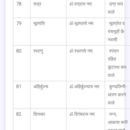
78
रूद्र
ॐ रुद्राय नम:
उग्र रूप
वाले
79
भूतपति
ॐ भूतपतये नम:
भूतप्रेत व
पंचभूतों के
स्वामी
80
स्थाणु
ॐ स्थाणवे नम:
स्पंदन
रहित
कूटस्थ रूप
वाले
81
अहिर्बुध्न्य
ॐ अहिर्बुध्न्याय नम:
कुण्डलिनी-
धारण करने
वाले
82
दिगम्बर
ॐ दिगंबराय नम:
नग्न,
आकाश रूपी