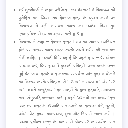
श्रीशुकदेवजी ने कहाः परीक्षित् ! जब देवताओं ने विश्वरूप को
पुरोहित बना लिया, तब देवराज इन्द्र के प्रश्न करने पर
विश्वरूप ने श्री नारायण कवच का उपदेश दिया तुम
एकाग्रचित्त से उसका श्रवण करो ॥ 3 ॥
विश्वरुप ने कहा – देवराज इन्द्र ! भय का अवसर उपस्थित
होने पर नारायणकवच धारण करके अपने शरीर की रक्षा कर
लेनी चाहिए । उसकी विधि यह है कि पहले हाथ – पैर धोकर
आचमन करें, फ़िर हाथ में कुशकी पवित्री धारण करके उत्तर
मुहँ बैठ जाय. इसके बाद कवचधारणपर्यन्त और कुछ न बोलने
का निश्चय करके पवित्रता से ‘ ॐ नमो नारायणाय ‘ और ‘ ॐ
नमो भगवते वासुदेवाय ‘-इन मन्त्रों के द्वारा हृदयादि अंगन्यास
तथा अंगुष्ठादि करन्यास करें । पहले ‘ॐ नमो नारायणाय ‘ इस
अष्टाक्षर मन्त्र के ॐ आदि आठ अक्षरों का क्रमशः पैरो, घुटनों,
जांघो, पेट हृदय, वक्षःस्थल, मुख और सिर में न्यास करें ।
अथवा पूर्वोक्त मन्त्र के यकार से लेकर ॐ कारपर्यन्त आठ