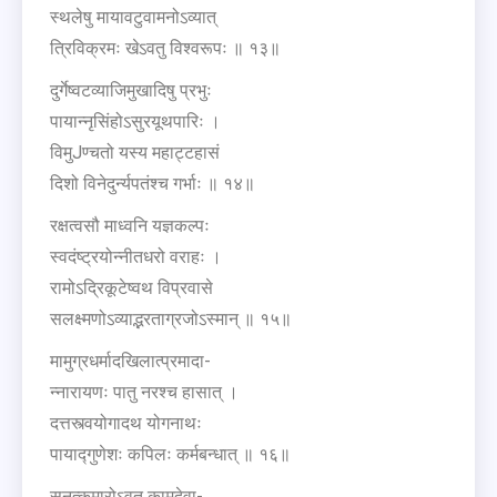
स्थलेषु मायावटुवामनोऽव्यात्
त्रिविक्रमः खेऽवतु विश्वरूपः ॥ १३॥
दुर्गेष्वटव्याजिमुखादिषु प्रभुः
पायान्नृसिंहोऽसुरयूथपारिः ।
विमुJण्चतो यस्य महाट्टहासं
दिशो विनेदुर्न्यपतंश्च गर्भाः ॥ १४॥
रक्षत्वसौ माध्वनि यज्ञकल्पः
स्वदंष्ट्रयोन्नीतधरो वराहः ।
रामोऽद्रिकूटेष्वथ विप्रवासे
सलक्ष्मणोऽव्याद्भरताग्रजोऽस्मान् ॥ १५॥
मामुग्रधर्मादखिलात्प्रमादा-
न्नारायणः पातु नरश्च हासात् ।
दत्तस्त्वयोगादथ योगनाथः
पायाद्गुणेशः कपिलः कर्मबन्धात् ॥ १६॥
सनत्कुमारोऽवतु कामदेवा-