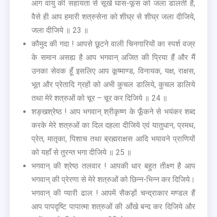
आग वायु की सहायता से सूखे घास-फूस को जला डालती है,
वैसे ही आप हमारी शत्रुसेना को शीघ्र से शीघ्र जला दीजिये,
जला दीजिये ॥ 23 ॥
कौमुद की गदा ! आपसे छूटने वाली चिनगारियों का स्पर्श वज्र
के समान असह्य है आप भगवान् अजित की प्रिया हैं और मैं
उनका सेवक हूँ इसलिए आप कूष्माण्ड, विनायक, यक्ष, राक्षस,
भूत और प्रेतादि ग्रहों को अभी कुचल डालिये, कुचल डालिये
तथा मेरे शत्रुओं को चूर – चूर कर दिजिये ॥ 24 ॥
शङ्खश्रेष्ठ ! आप भगवान् श्रीकृष्ण के फूँकने से भयंकर शब्द
करके मेरे शत्रुओं का दिल दहला दीजिये एवं यातुधान, प्रमथ,
प्रेत, मातृका, पिशाच तथा ब्रह्मराक्षस आदि भयावने प्राणियों
को यहाँ से तुरन्त भगा दीजिये ॥ 25 ॥
भगवान् की श्रेष्ठ तलवार ! आपकी धार बहुत तीक्ष्ण है आप
भगवान् की प्रेरणा से मेरे शत्रुओं को छिन्न-भिन्न कर दिजिये।
भगवान् की प्यारी ढाल ! आपमें सैकड़ों चन्द्राकार मण्डल हैं
आप पापदृष्टि पापात्मा शत्रुओं की आँखे बन्द कर दिजिये और