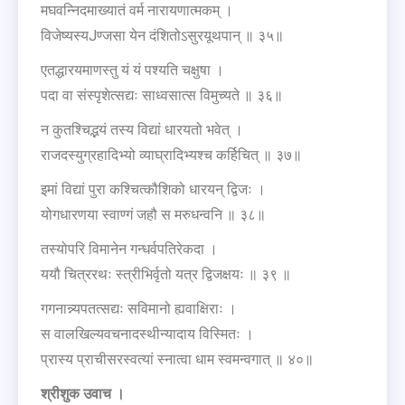
मघवन्निदमाख्यातं वर्म नारायणात्मकम् ।
विजेष्यस्यJण्जसा येन दंशितोऽसुरयूथपान् ॥ ३५॥
एतद्धारयमाणस्तु यं यं पश्यति चक्षुषा ।
पदा वा संस्पृशेत्सद्यः साध्वसात्स विमुच्यते ॥ ३६॥
न कुतश्चिद्भयं तस्य विद्यां धारयतो भवेत् ।
राजदस्युग्रहादिभ्यो व्याघ्रादिभ्यश्च कर्हिचित् ॥ ३७॥
इमां विद्यां पुरा कश्चित्कौशिको धारयन् द्विजः ।
योगधारणया स्वाण्गं जहौ स मरुधन्वनि ॥ ३८॥
तस्योपरि विमानेन गन्धर्वपतिरेकदा ।
ययौ चित्ररथः स्त्रीभिर्वृतो यत्र द्विजक्षयः ॥ ३९ ॥
गगनान्न्यपतत्सद्यः सविमानो ह्यवाक्षिराः ।
स वालखिल्यवचनादस्थीन्यादाय विस्मितः ।
प्रास्य प्राचीसरस्वत्यां स्नात्वा धाम स्वमन्वगात् ॥ ४०॥
श्रीशुक
उवाच
।