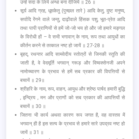
उन्हें सदा के लिये अन्धा बना दीजिये ॥ 26 ॥
सूर्य आदि ग्रह, धूमकेतु (पुच्छल तारे ) आदि केतु, दुष्ट मनुष्य,
सर्पादि रेंगने वाले जन्तु, दाढ़ोंवाले हिंसक पशु, भूत-प्रेत आदि
तथा पापी प्राणियों से हमें जो-जो भय हो और जो हमारे मङ्गल
के विरोधी हों – वे सभी भगावान् के नाम, रूप तथा आयुधों का
कीर्तन करने से तत्काल नष्ट हो जायें ॥ 27-28 ॥
बृहद्, रथन्तर आदि सामवेदीय स्तोत्रों से जिनकी स्तुति की
जाती है, वे वेदमूर्ति भगवान् गरूड़ और विष्वक्सेनजी अपने
नामोच्चारण के प्रभाव से हमें सब प्रकार की विपत्तियों से
बचायें ॥ 29॥
श्रीहरि के नाम, रूप, वाहन, आयुध और श्रेष्ठ पार्षद हमारी बुद्धि
, इन्द्रिय , मन और प्राणों को सब प्रकार की आपत्तियों से
बचायें ॥ 30 ॥
जितना भी कार्य अथवा कारण रूप जगत है, वह वास्तव में
भगवान् ही है इस सत्य के प्रभाव से हमारे सारे उपद्रव नष्ट हो
जायें ॥ 31 ॥