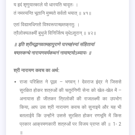
य इदं शृणुयात्काले यो धारयति चादृतः ।
तं नमस्यन्ति भूतानि मुच्यते सर्वतो भयात् ॥ ४१॥
एतां विद्यामधिगतो विश्वरूपाच्छतक्रतुः ।
त्रैलोक्यलक्ष्मीं बुभुजे विनिर्जित्य मृधेऽसुरान् ॥ ४२॥
॥
इति
श्रीमद्भागवतमहापुराणे
पारमहंस्यां
संहितायां
षष्ठस्कन्धे
नारायणवर्मकथनं
नामाष्टमोऽध्यायः
॥
श्री नारायण कवच का अर्थ:
राजा परिक्षित ने पूछा – भगवन् ! देवराज इंद्र ने जिससे
सुरक्षित होकर शत्रुओं की चतुरंगिणी सेना को खेल-खेल में –
अनायास ही जीतकर त्रिलोकी की राजलक्ष्मी का उपभोग
किया, आप उस श्री नारायण कवच को सुनाइये और यह भी
बतलाईये कि उन्होंने उससे सुरक्षित होकर रणभूमि में किस
प्रकार आक्रमणकारी शत्रुओं पर विजय प्राप्त की ॥ 1- 2
॥