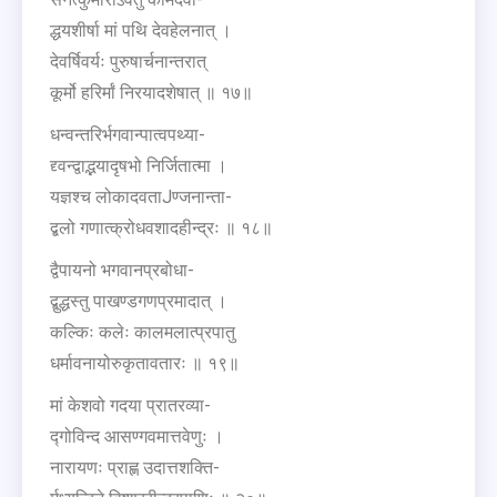
द्धयशीर्षा मां पथि देवहेलनात् ।
देवर्षिवर्यः पुरुषार्चनान्तरात्
कूर्मो हरिर्मां निरयादशेषात् ॥ १७॥
धन्वन्तरिर्भगवान्पात्वपथ्या-
द्द्वन्द्वाद्भयादृषभो निर्जितात्मा ।
यज्ञश्च लोकादवताJण्जनान्ता-
द्बलो गणात्क्रोधवशादहीन्द्रः ॥ १८॥
द्वैपायनो भगवानप्रबोधा-
द्बुद्धस्तु पाखण्डगणप्रमादात् ।
कल्किः कलेः कालमलात्प्रपातु
धर्मावनायोरुकृतावतारः ॥ १९॥
मां केशवो गदया प्रातरव्या-
द्गोविन्द आसण्गवमात्तवेणुः ।
नारायणः प्राह्ण उदात्तशक्ति-