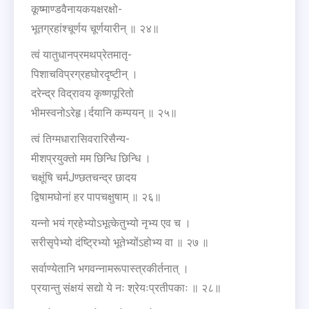
कूष्माण्डवैनायकयक्षरक्षो-
भूतग्रहांश्चूर्णय चूर्णयारीन् ॥ २४॥
त्वं यातुधानप्रमथप्रेतमातृ-
पिशाचविप्रग्रहघोरदृष्टीन् ।
दरेन्द्र विद्रावय कृष्णपूरितो
भीमस्वनोऽरेहृ।र्दयानि कम्पयन् ॥ २५॥
त्वं तिग्मधारासिवरारिसैन्य-
मीशप्रयुक्तो मम छिन्धि छिन्धि ।
चक्षूंषि चर्मJण्छतचन्द्र छादय
द्विषामघोनां हर पापचक्षुषाम् ॥ २६॥
यन्नो भयं ग्रहेभ्योऽभूत्केतुभ्यो नृभ्य एव च ।
सरीसृपेभ्यो दंष्ट्रिभ्यो भूतेभ्योंऽहोभ्य वा ॥ २७ ॥
सर्वाण्येतानि भगवन्नामरूपास्त्रकीर्तनात् ।
प्रयान्तु संक्षयं सद्यो ये नः श्रेयःप्रतीपकाः ॥ २८॥