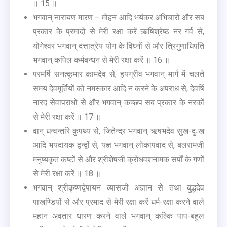
॥ 15 ॥
भगवान् नारायण मारण – मोहन आदि भयंकर अभिचारों और सब
प्रकार के प्रमादों से मेरी रक्षा करें ऋषिश्रेष्ठ नर गर्व से,
योगेश्वर भगवान् दत्तात्रेय योग के विघ्नों से और त्रिगुणाधिपति
भगवान् कपिल कर्मबन्धन से मेरी रक्षा करें ॥ 16 ॥
परमर्षि सनत्कुमार कामदेव से, हयग्रीव भगवान् मार्ग में चलते
समय देवमूर्तियों को नमस्कार आदि न करने के अपराध से, देवर्षि
नारद सेवापराधों से और भगवान् कच्छप सब प्रकार के नरकों
से मेरी रक्षा करें ॥ 17 ॥
वान् धन्वन्तरि कुपथ्य से, जितेन्द्र भगवान् ऋषभदेव सुख-दुःख
आदि भयदायक द्वन्द्वों से, यज्ञ भगवान् लोकापवाद से, बलरामजी
मनुष्यकृत कष्टों से और श्रीशेषजी क्रोधवशनामक सर्पों के गणों
से मेरी रक्षा करें ॥ 18 ॥
भगवान् श्रीकृष्णद्वेपायन व्यासजी अज्ञान से तथा बुद्धदेव
पाखण्डियों से और प्रमाद से मेरी रक्षा करें धर्म-रक्षा करने वाले
महान अवतार धारण करने वाले भगवान् कल्कि पाप-बहुल