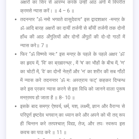
अक्षरों का सिर से आरम्भ करके उन्हीं आठ अंगो में विपरीत
क्रमसे न्यास करें। ॥ 4 – 6 ॥
तदनन्तर “ॐ नमो भगवते वासुदेवाय” इस द्वादशाक्षर -मन्त्र के
ॐ आदि बारह अक्षरों का दायीं तर्जनी से बाँयीं तर्जनी तक दोनों
हाँथ की आठ अँगुलियों और दोनों अँगुठों की दो-दो गाठों में
न्यास करे॥ 7 ॥
फिर “ॐ विष्णवे नमः” इस मन्त्र के पहले के पहले अक्षर ‘ॐ’
का हृदय में, ‘वि’ का ब्रह्मरन्ध्र , में ‘ष’ का भौहों के बीच में, ‘ण’
का चोटी में, ‘वे’ का दोनों नेत्रों और ‘न’ का शरीर की सब गाँठों
में न्यास करे तदनन्तर ‘ॐ मः अस्त्राय फट्’ कहकर दिग्बन्ध
करे इस प्रकर न्यास करने से इस विधि को जानने वाला पुरूष
मन्त्रमय हो जाता है ॥ 8- 10 ॥
इसके बाद समग्र ऐश्वर्य, धर्म, यश, लक्ष्मी, ज्ञान और वैराग्य से
परिपूर्ण इष्टदेव भगवान् का ध्यान करे और अपने को भी तद् रूप
ही चिन्तन करे तत्पश्चात् विद्या, तेज, और तपः स्वरूप इस
कवच का पाठ करे ॥ 11 ॥