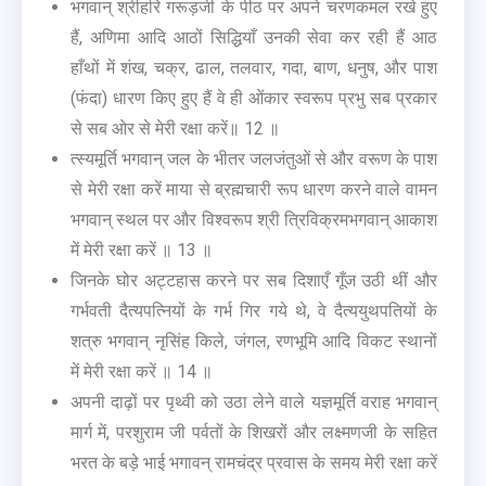
भगवान् श्रीहरि गरूड़जी के पीठ पर अपने चरणकमल रखे हुए
हैं, अणिमा आदि आठों सिद्धियाँ उनकी सेवा कर रही हैं आठ
हाँथों में शंख, चक्र, ढाल, तलवार, गदा, बाण, धनुष, और पाश
(फंदा) धारण किए हुए हैं वे ही ओंकार स्वरूप प्रभु सब प्रकार
से सब ओर से मेरी रक्षा करें॥ 12 ॥
त्स्यमूर्ति भगवान् जल के भीतर जलजंतुओं से और वरूण के पाश
से मेरी रक्षा करें माया से ब्रह्मचारी रूप धारण करने वाले वामन
भगवान् स्थल पर और विश्वरूप श्री त्रिविक्रमभगवान् आकाश
में मेरी रक्षा करें ॥ 13 ॥
जिनके घोर अट्टहास करने पर सब दिशाएँ गूँज उठी थीं और
गर्भवती दैत्यपत्नियों के गर्भ गिर गये थे, वे दैत्ययुथपतियों के
शत्रु भगवान् नृसिंह किले, जंगल, रणभूमि आदि विकट स्थानों
में मेरी रक्षा करें ॥ 14 ॥
अपनी दाढ़ों पर पृथ्वी को उठा लेने वाले यज्ञमूर्ति वराह भगवान्
मार्ग में, परशुराम जी पर्वतों के शिखरों और लक्ष्मणजी के सहित
भरत के बड़े भाई भगावन् रामचंद्र प्रवास के समय मेरी रक्षा करें