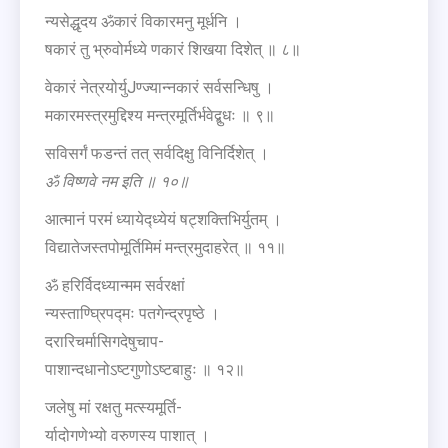
न्यसेद्धृदय ॐकारं विकारमनु मूर्धनि ।
षकारं तु भ्रुवोर्मध्ये णकारं शिखया दिशेत् ॥ ८॥
वेकारं नेत्रयोर्युJण्ज्यान्नकारं सर्वसन्धिषु ।
मकारमस्त्रमुद्दिश्य मन्त्रमूर्तिर्भवेद्बुधः ॥ ९॥
सविसर्गं फडन्तं तत् सर्वदिक्षु विनिर्दिशेत् ।
ॐ
विष्णवे
नम
इति
॥
१०॥
आत्मानं परमं ध्यायेद्ध्येयं षट्शक्तिभिर्युतम् ।
विद्यातेजस्तपोमूर्तिमिमं मन्त्रमुदाहरेत् ॥ ११॥
ॐ हरिर्विदध्यान्मम सर्वरक्षां
न्यस्ताण्घ्रिपद्मः पतगेन्द्रपृष्ठे ।
दरारिचर्मासिगदेषुचाप-
पाशान्दधानोऽष्टगुणोऽष्टबाहुः ॥ १२॥
जलेषु मां रक्षतु मत्स्यमूर्ति-
र्यादोगणेभ्यो वरुणस्य पाशात् ।