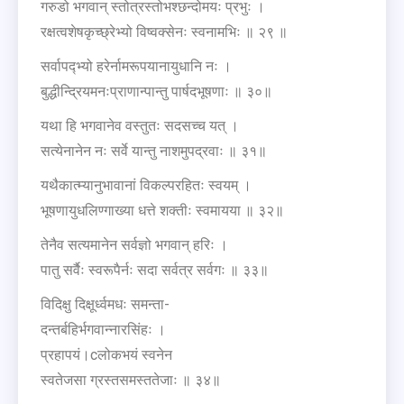
गरुडो भगवान् स्तोत्रस्तोभश्छन्दोमयः प्रभुः ।
रक्षत्वशेषकृच्छ्रेभ्यो विष्वक्सेनः स्वनामभिः ॥ २९ ॥
सर्वापद्भ्यो हरेर्नामरूपयानायुधानि नः ।
बुद्धीन्द्रियमनःप्राणान्पान्तु पार्षदभूषणाः ॥ ३०॥
यथा हि भगवानेव वस्तुतः सदसच्च यत् ।
सत्येनानेन नः सर्वे यान्तु नाशमुपद्रवाः ॥ ३१॥
यथैकात्म्यानुभावानां विकल्परहितः स्वयम् ।
भूषणायुधलिण्गाख्या धत्ते शक्तीः स्वमायया ॥ ३२॥
तेनैव सत्यमानेन सर्वज्ञो भगवान् हरिः ।
पातु सर्वैः स्वरूपैर्नः सदा सर्वत्र सर्वगः ॥ ३३॥
विदिक्षु दिक्षूर्ध्वमधः समन्ता-
दन्तर्बहिर्भगवान्नारसिंहः ।
प्रहापयं।cलोकभयं स्वनेन
स्वतेजसा ग्रस्तसमस्ततेजाः ॥ ३४॥