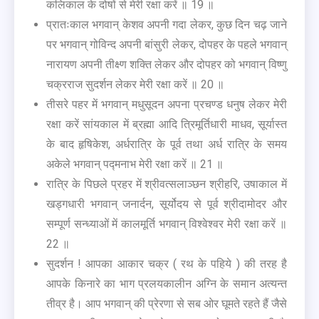
कलिकाल के दोषों से मेरी रक्षा करें ॥ 19 ॥
प्रातःकाल भगवान् केशव अपनी गदा लेकर, कुछ दिन चढ़ जाने
पर भगवान् गोविन्द अपनी बांसुरी लेकर, दोपहर के पहले भगवान्
नारायण अपनी तीक्ष्ण शक्ति लेकर और दोपहर को भगवान् विष्णु
चक्रराज सुदर्शन लेकर मेरी रक्षा करें ॥ 20 ॥
तीसरे पहर में भगवान् मधुसूदन अपना प्रचण्ड धनुष लेकर मेरी
रक्षा करें सांयकाल में ब्रह्मा आदि त्रिमूर्तिधारी माधव, सूर्यास्त
के बाद हृषिकेश, अर्धरात्रि के पूर्व तथा अर्ध रात्रि के समय
अकेले भगवान् पद्मनाभ मेरी रक्षा करें ॥ 21 ॥
रात्रि के पिछले प्रहर में श्रीवत्सलाञ्छन श्रीहरि, उषाकाल में
खड्गधारी भगवान् जनार्दन, सूर्योदय से पूर्व श्रीदामोदर और
सम्पूर्ण सन्ध्याओं में कालमूर्ति भगवान् विश्वेश्वर मेरी रक्षा करें ॥
22 ॥
सुदर्शन ! आपका आकार चक्र ( रथ के पहिये ) की तरह है
आपके किनारे का भाग प्रलयकालीन अग्नि के समान अत्यन्त
तीव्र है। आप भगवान् की प्रेरणा से सब ओर घूमते रहते हैं जैसे