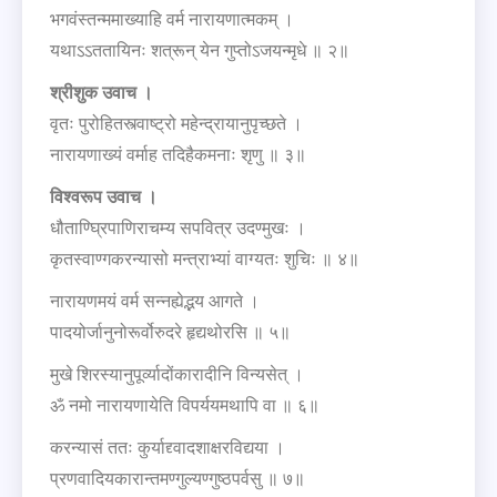
भगवंस्तन्ममाख्याहि वर्म नारायणात्मकम् ।
यथाऽऽततायिनः शत्रून् येन गुप्तोऽजयन्मृधे ॥ २॥
श्रीशुक
उवाच
।
वृतः पुरोहितस्त्वाष्ट्रो महेन्द्रायानुपृच्छते ।
नारायणाख्यं वर्माह तदिहैकमनाः शृणु ॥ ३॥
विश्वरूप
उवाच
।
धौताण्घ्रिपाणिराचम्य सपवित्र उदण्मुखः ।
कृतस्वाण्गकरन्यासो मन्त्राभ्यां वाग्यतः शुचिः ॥ ४॥
नारायणमयं वर्म सन्नह्येद्भय आगते ।
पादयोर्जानुनोरूर्वोरुदरे हृद्यथोरसि ॥ ५॥
मुखे शिरस्यानुपूर्व्यादोंकारादीनि विन्यसेत् ।
ॐ नमो नारायणायेति विपर्ययमथापि वा ॥ ६॥
करन्यासं ततः कुर्याद्द्वादशाक्षरविद्यया ।
प्रणवादियकारान्तमण्गुल्यण्गुष्ठपर्वसु ॥ ७॥