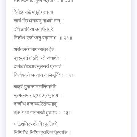
र्मध्यन्दिने विष्णुररीन्द्रपाणिः ॥ २०॥
देवोऽपराह्णे मधुहोग्रधन्वा
सायं त्रिधामावतु माधवो माम् ।
दोषे हृषीकेश उतार्धरात्रे
निशीथ एकोऽवतु पद्मनाभः ॥ २१॥
श्रीवत्सधामापररात्र ईशः
प्रत्युष ईशोऽसिधरो जनार्दनः ।
दामोदरोऽव्यादनुसन्ध्यं प्रभाते
विश्वेश्वरो भगवान् कालमूर्तिः ॥ २२॥
चक्रं युगान्तानलतिग्मनेमि
भ्रमत्समन्ताद्भगवत्प्रयुक्तम् ।
दन्दग्धि दन्दग्ध्यरिसैन्यमाशु
कक्षं यथा वातसखो हुताशः ॥ २३॥
गदेऽशनिस्पर्शनविस्फुलिण्गे
निष्पिण्ढि निष्पिण्ढ्यजितप्रियासि ।