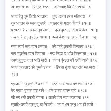
अस्त्र-शस्त्र मारे भुज दण्डा । अग्निदाह कियो प्रचंडा ॥८॥
भक्त हेतु तुम लियो अवतारा । दुष्ट-दलन हरण महिभारा ॥९॥
तुम भक्तन के भक्त तुम्हारे । प्रह्लाद के प्राण पियारे ॥१०॥
प्रगट भये फाड़कर तुम खम्भा । देख दुष्ट-दल भये अचंभा ॥११॥
खड्ग जिह्व तनु सुंदर साजा । ऊर्ध्व केश महादष्ट्र विराजा ॥१२॥
तप्त स्वर्ण सम बदन तुम्हारा । को वरने तुम्हरों विस्तारा ॥१३॥
रूप चतुर्भुज बदन विशाला । नख जिह्वा है अति विकराला ॥१४॥
स्वर्ण मुकुट बदन अति भारी । कानन कुंडल की छवि न्यारी ॥१५॥
भक्त प्रहलाद को तुमने उबारा । हिरणा कुश खल क्षण मह मारा ॥
१६॥
ब्रह्मा, विष्णु तुम्हे नित ध्यावे । इंद्र महेश सदा मन लावे ॥१७॥
वेद पुराण तुम्हरो यश गावे । शेष शारदा पारन पावे ॥१८॥
जो नर धरो तुम्हरो ध्याना । ताको होय सदा कल्याना ॥१९॥
त्राहि-त्राहि प्रभु दुःख निवारो । भव बंधन प्रभु आप ही टारो ॥