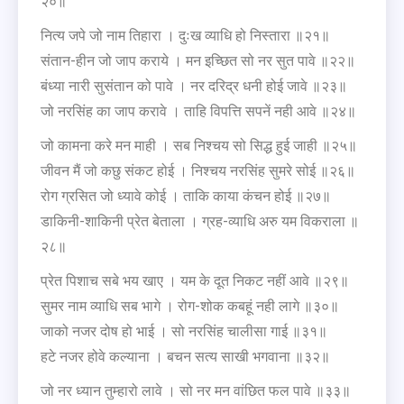
२०॥
नित्य जपे जो नाम तिहारा । दुःख व्याधि हो निस्तारा ॥२१॥
संतान-हीन जो जाप कराये । मन इच्छित सो नर सुत पावे ॥२२॥
बंध्या नारी सुसंतान को पावे । नर दरिद्र धनी होई जावे ॥२३॥
जो नरसिंह का जाप करावे । ताहि विपत्ति सपनें नही आवे ॥२४॥
जो कामना करे मन माही । सब निश्चय सो सिद्ध हुई जाही ॥२५॥
जीवन मैं जो कछु संकट होई । निश्चय नरसिंह सुमरे सोई ॥२६॥
रोग ग्रसित जो ध्यावे कोई । ताकि काया कंचन होई ॥२७॥
डाकिनी-शाकिनी प्रेत बेताला । ग्रह-व्याधि अरु यम विकराला ॥
२८॥
प्रेत पिशाच सबे भय खाए । यम के दूत निकट नहीं आवे ॥२९॥
सुमर नाम व्याधि सब भागे । रोग-शोक कबहूं नही लागे ॥३०॥
जाको नजर दोष हो भाई । सो नरसिंह चालीसा गाई ॥३१॥
हटे नजर होवे कल्याना । बचन सत्य साखी भगवाना ॥३२॥
जो नर ध्यान तुम्हारो लावे । सो नर मन वांछित फल पावे ॥३३॥