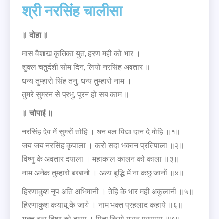
श्री नरसिंह चालीसा
॥
दोहा
॥
मास वैशाख कृतिका युत, हरण मही को भार ।
शुक्ल चतुर्दशी सोम दिन, लियो नरसिंह अवतार ॥
धन्य तुम्हारो सिंह तनु, धन्य तुम्हारो नाम ।
तुमरे सुमरन से प्रभु, पूरन हो सब काम ॥
॥
चौपाई
॥
नरसिंह देव में सुमरों तोहि । धन बल विद्या दान दे मोहि ॥१॥
जय जय नरसिंह कृपाला । करो सदा भक्तन प्रतिपाला ॥२॥
विष्णु के अवतार दयाला । महाकाल कालन को काला ॥३॥
नाम अनेक तुम्हारो बखानो । अल्प बुद्धि में ना कछु जानों ॥४॥
हिरणाकुश नृप अति अभिमानी । तेहि के भार मही अकुलानी ॥५॥
हिरणाकुश कयाधू के जाये । नाम भक्त प्रहलाद कहाये ॥६॥
भक्त बना विष्णु को दासा । पिता कियो मारन परसाया ॥७॥