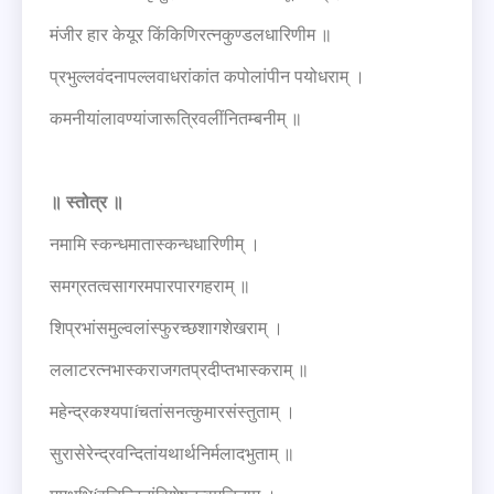
मंजीर हार केयूर किंकिणिरत्नकुण्डलधारिणीम ॥
प्रभुल्लवंदनापल्लवाधरांकांत कपोलांपीन पयोधराम् ।
कमनीयांलावण्यांजारूत्रिवलींनितम्बनीम् ॥
॥
स्तोत्र
॥
नमामि स्कन्धमातास्कन्धधारिणीम् ।
समग्रतत्वसागरमपारपारगहराम् ॥
शिप्रभांसमुल्वलांस्फुरच्छशागशेखराम् ।
ललाटरत्‍‌नभास्कराजगतप्रदीप्तभास्कराम् ॥
महेन्द्रकश्यपाíचतांसनत्कुमारसंस्तुताम् ।
सुरासेरेन्द्रवन्दितांयथार्थनिर्मलादभुताम् ॥