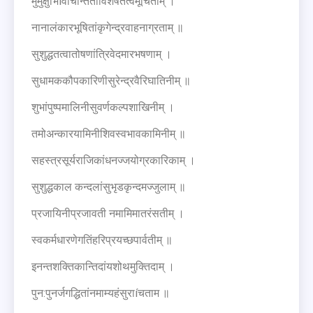
मुमुक्षुभिíवचिन्तितांविशेषतत्वमूचिताम् ।
नानालंकारभूषितांकृगेन्द्रवाहनाग्रताम् ॥
सुशुद्धतत्वातोषणांत्रिवेदमारभषणाम् ।
सुधामककौपकारिणीसुरेन्द्रवैरिघातिनीम् ॥
शुभांपुष्पमालिनीसुवर्णकल्पशाखिनीम् ।
तमोअन्कारयामिनीशिवस्वभावकामिनीम् ॥
सहस्त्रसूर्यराजिकांधनज्जयोग्रकारिकाम् ।
सुशुद्धकाल कन्दलांसुभृडकृन्दमज्जुलाम् ॥
प्रजायिनीप्रजावती नमामिमातरंसतीम् ।
स्वकर्मधारणेगतिंहरिप्रयच्छपार्वतीम् ॥
इनन्तशक्तिकान्तिदांयशोथमुक्तिदाम् ।
पुन:पुनर्जगद्धितांनमाम्यहंसुराíचताम ॥