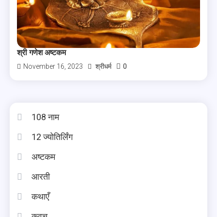
श्री गणेश अष्टकम
0
November 16, 2023
श्रीधर्म
108 नाम
12 ज्योतिर्लिंग
अष्टकम
आरती
कथाएँ
कवच