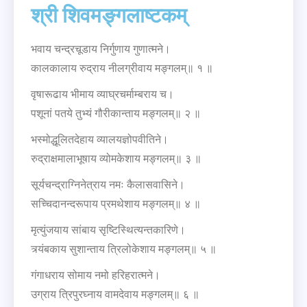
श्री शिवमङ्गलाष्टकम्
भवाय चन्द्रचूडाय निर्गुणाय गुणात्मने।
कालकालाय रुद्राय नीलग्रीवाय मङ्गलम्॥ १ ॥
वृषारूढाय भीमाय व्याघ्रचर्माम्बराय च।
पशूनां पतये तुभ्यं गौरीकान्ताय मङ्गलम्॥ २ ॥
भस्मोद्धूलितदेहाय व्यालयज्ञोपवीतिने।
रुद्राक्षमालाभूषाय व्योमकेशाय मङ्गलम्॥ ३ ॥
सूर्यचन्द्राग्निनेत्राय नमः कैलासवासिने।
सच्चिदानन्दरूपाय प्रमथेशाय मङ्गलम्॥ ४ ॥
मृत्युंजयाय सांबाय सृष्टिस्थित्यन्तकारिणे।
त्र्यंबकाय सुशान्ताय त्रिलोकेशाय मङ्गलम्॥ ५ ॥
गंगाधराय सोमाय नमो हरिहरात्मने।
उग्राय त्रिपुरघ्नाय वामदेवाय मङ्गलम्॥ ६ ॥