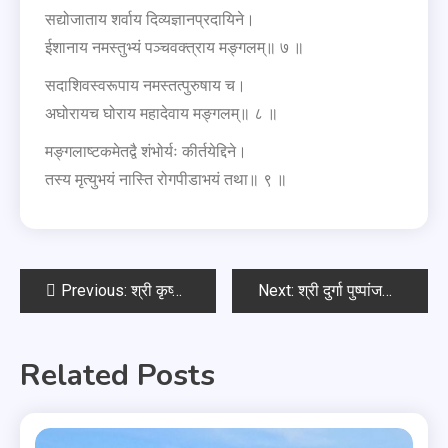
सद्योजाताय शर्वाय दिव्यज्ञानप्रदायिने।
ईशानाय नमस्तुभ्यं पञ्चवक्त्राय मङ्गलम्॥ ७ ॥
सदाशिवस्वरूपाय नमस्तत्पुरुषाय च।
अघोरायच घोराय महादेवाय मङ्गलम्॥ ८ ॥
मङ्गलाष्टकमेतद्वै शंभोर्यः कीर्तयेद्दिने।
तस्य मृत्युभयं नास्ति रोगपीडाभयं तथा॥ ९ ॥
Previous:
श्री कृष्णाष्टकम्
Next:
श्री दुर्गा पुष्पांजलि मंत्र
Related Posts