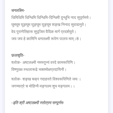
धनलक्ष्मि-
धिमिधिमि धिन्धिमि धिन्धिमि-दिन्धिमी दुन्धुभि नाद सुपूर्णमये।
घुमघुम घुङ्घुम घुङ्घुम घुङ्घुम शङ्ख निनाद सुवाद्यनुते।
वेद पुराणेतिहास सुपूजित वैदिक मार्ग प्रदर्शयुते।
जय जय हे कामिनि धनलक्ष्मी रूपेण पालय माम्।8।
फ़लशृति-
श्लोक- अष्टलक्ष्मी नमस्तुभ्यं वरदे कामरूपिणि।
विष्णुवक्षःस्थलारूढे भक्तमोक्षप्रदायिनी।
श्लोक- शङ्ख चक्र गदाहस्ते विश्वरूपिणिते जयः।
जगन्मात्रे च मोहिन्यै मङ्गलम शुभ मङ्गलम।।
-इति श्री अष्टलक्ष्मी स्तोत्रम सम्पूर्णम-