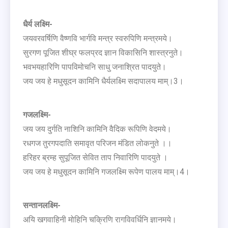
धैर्य लक्ष्मि-
जयवरवर्षिणि वैष्णवि भार्गवि मन्त्र स्वरुपिणि मन्त्रमये।
सुरगण पूजित शीघ्र फलप्रद ज्ञान विकासिनि शास्त्रनुते।
भवभयहारिणि पापविमोचनि साधु जनाश्रित पादयुते।
जय जय हे मधुसूदन कामिनि धैर्यलक्ष्मि सदापालय माम्।3।
गजलक्ष्मि-
जय जय दुर्गति नाशिनि कामिनि वैदिक रूपिणि वेदमये।
रधगज तुरगपदाति समावृत परिजन मंडित लोकनुते ।।
हरिहर ब्रम्ह सुपूजित सेवित ताप निवारिणि पादयुते ।
जय जय हे मधुसूदन कामिनि गजलक्ष्मि रूपेण पालय माम्।4।
सन्तानलक्ष्मि-
अयि खगवाहिनी मोहिनि चक्रिणि रागविवर्धिनि ज्ञानमये।