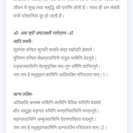
जीवन में सुख तथा समृद्धि की प्राप्ति होती है। साथ ही धन संबंधी
सभी परेशानियां दूर हो जाती हैं।
ॐ- अथ श्री अष्टलक्ष्मी स्तोत्रम -ॐ
आदि लक्ष्मी-
सुमनस वन्दित सुन्दरि माधवि चंद्र सहोदरि हेममये।
मुनिगण वन्दित मोक्षप्रदायिनी मंजुल भाषिणि वेदनुते।
पङ्कजवासिनि देवसुपूजित सद-गुण वर्षिणि शान्तिनुते।
जय जय हे मधुसूदन कामिनि आदिलक्ष्मि परिपालय माम्।1।
धान्य लक्ष्मि-
अयिकलि कल्मष नाशिनि कामिनि वैदिक रूपिणि वेदमये
क्षीर समुद्भव मङ्गल रुपिणि मन्त्रनिवासिनि मन्त्रनुते।
मङ्गलदायिनि अम्बुजवासिनि देवगणाश्रित पादयुते।
जय जय हे मधुसूदनकामिनि धान्यलक्ष्मि परिपालय माम्।2।