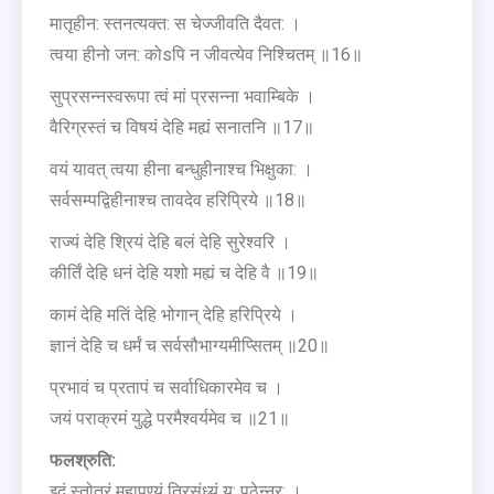
मातृहीन: स्तनत्यक्त: स चेज्जीवति दैवत: ।
त्वया हीनो जन: कोsपि न जीवत्येव निश्चितम् ॥16॥
सुप्रसन्नस्वरूपा त्वं मां प्रसन्ना भवाम्बिके ।
वैरिग्रस्तं च विषयं देहि मह्यं सनातनि ॥17॥
वयं यावत् त्वया हीना बन्धुहीनाश्च भिक्षुका: ।
सर्वसम्पद्विहीनाश्च तावदेव हरिप्रिये ॥18॥
राज्यं देहि श्रियं देहि बलं देहि सुरेश्वरि ।
कीर्तिं देहि धनं देहि यशो मह्यं च देहि वै ॥19॥
कामं देहि मतिं देहि भोगान् देहि हरिप्रिये ।
ज्ञानं देहि च धर्मं च सर्वसौभाग्यमीप्सितम् ॥20॥
प्रभावं च प्रतापं च सर्वाधिकारमेव च ।
जयं पराक्रमं युद्धे परमैश्वर्यमेव च ॥21॥
फलश्रुति:
इदं स्तोत्रं महापुण्यं त्रिसंध्यं य: पठेन्नर: ।