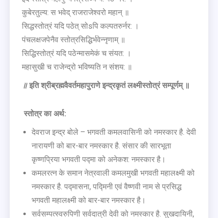
कुबेरतुल्य: स भवेद् राजराजेश्वरो महान् ॥
सिद्धस्तोत्रं यदि पठेत् सोsपि कल्पतरुर्नर: ।
पंचलक्षजपेनैव स्तोत्रसिद्धिर्भवेन्नृणाम् ॥
सिद्धिस्तोत्रं यदि पठेन्मासमेकं च संयत: ।
महासुखी च राजेन्द्रो भविष्यति न संशय: ॥
॥
इति श्रीब्रह्मवैवर्तमहापुराणे इन्द्रकृतं लक्ष्मीस्तोत्रं सम्पूर्णम् ॥
स्तोत्र का अर्थ:
देवराज इन्द्र बोले – भगवती कमलवासिनी को नमस्कार है. देवी
नारायणी को बार-बार नमस्कार है. संसार की सारभूता
कृष्णप्रिया भगवती पद्मा को अनेकश: नमस्कार है।
कमलरत्न के समान नेत्रवाली कमलमुखी भगवती महालक्ष्मी को
नमस्कार है. पद्मासना, पद्मिनी एवं वैष्णवी नाम से प्रसिद्ध
भगवती महालक्ष्मी को बार-बार नमस्कार है।
सर्वसम्पत्स्वरुपिणी सर्वदात्री देवी को नमस्कार है. सुखदायिनी,