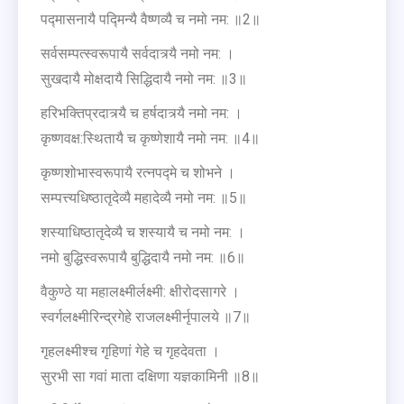
पद्मासनायै पद्मिन्यै वैष्णव्यै च नमो नम: ॥2॥
सर्वसम्पत्स्वरूपायै सर्वदात्र्यै नमो नम: ।
सुखदायै मोक्षदायै सिद्धिदायै नमो नम: ॥3॥
हरिभक्तिप्रदात्र्यै च हर्षदात्र्यै नमो नम: ।
कृष्णवक्ष:स्थितायै च कृष्णेशायै नमो नम: ॥4॥
कृष्णशोभास्वरूपायै रत्नपद्मे च शोभने ।
सम्पत्त्यधिष्ठातृदेव्यै महादेव्यै नमो नम: ॥5॥
शस्याधिष्ठातृदेव्यै च शस्यायै च नमो नम: ।
नमो बुद्धिस्वरूपायै बुद्धिदायै नमो नम: ॥6॥
वैकुण्ठे या महालक्ष्मीर्लक्ष्मी: क्षीरोदसागरे ।
स्वर्गलक्ष्मीरिन्द्रगेहे राजलक्ष्मीर्नृपालये ॥7॥
गृहलक्ष्मीश्च गृहिणां गेहे च गृहदेवता ।
सुरभी सा गवां माता दक्षिणा यज्ञकामिनी ॥8॥