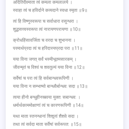
अदितिर्देवमाता त्वं कमला कमलालये ।
स्वाहा त्वं च हविर्दाने कव्यदाने स्वधा स्मृता ॥9॥
त्वं हि विष्णुस्वरूपा च सर्वाधारा वसुन्धरा ।
शुद्धसत्त्वस्वरूपा त्वं नारायणपरायणा ॥10॥
क्रोधहिंसावर्जिता च वरदा च शुभानना ।
परमार्थप्रदा त्वं च हरिदास्यप्रदा परा ॥11॥
यया विना जगत् सर्वं भस्मीभूतमसारकम् ।
जीवन्मृतं च विश्वं च शवतुल्यं यया विना ॥12॥
सर्वेषां च परा त्वं हि सर्वबान्धवरूपिणी ।
यया विना न सम्भाष्यो बान्धवैर्बान्धव: सदा ॥13॥
त्वया हीनो बन्धुहीनस्त्वया युक्त: सबान्धव: ।
धर्मार्थकाममोक्षाणां त्वं च कारणरूपिणी ॥14॥
यथा माता स्तनन्धानां शिशूनां शैशवे सदा ।
तथा त्वं सर्वदा माता सर्वेषां सर्वरूपत: ॥15॥