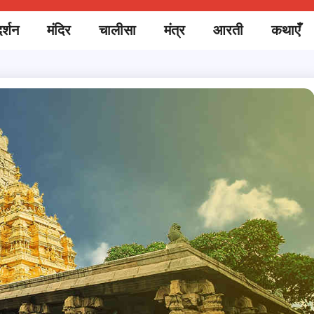
र्शन
मंदिर
चालीसा
मंत्र
आरती
कथाएँ