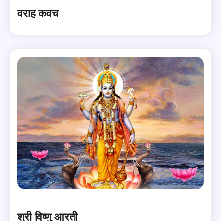
वराह कवच
श्री विष्णु आरती