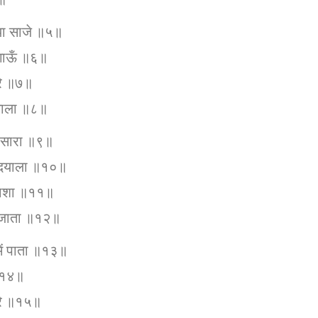
या साजे ॥५॥
गाऊँ ॥६॥
ारे ॥७॥
ंगाला ॥८॥
 सारा ॥९॥
न दयाला ॥१०॥
्रकाशा ॥११॥
 जाता ॥१२॥
में पाता ॥१३॥
 ॥१४॥
ारे ॥१५॥