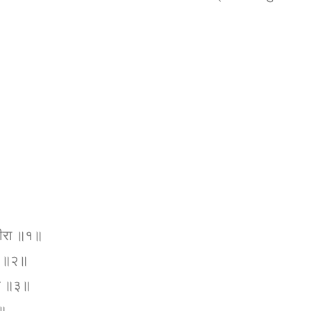
धीरा ॥१॥
तब ॥२॥
ाओ ॥३॥
४॥