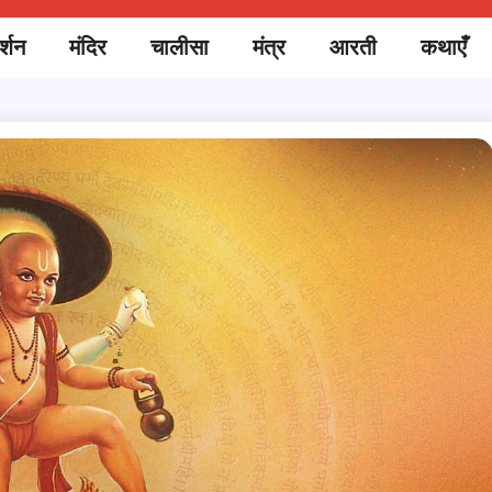
र्शन
मंदिर
चालीसा
मंत्र
आरती
कथाएँ