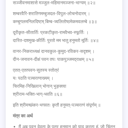
सञ्जीवनमाशासे मञ्जुल-महिमानमञ्जना-भाग्यम् ॥२॥
शम्बरवैरि-शरातिगमम्बुजदल-विपुल-लोचनोदारम् ।
कम्बुगलमनिलदिष्टम् बिम्ब-ज्वलितोष्ठमेकमवलम्बे ॥३॥
दूरीकृत-सीतार्तिः प्रकटीकृत-रामवैभव-स्फूर्तिः ।
दारित-दशमुख-कीर्तिः पुरतो मम भातु हनुमतो मूर्तिः ॥४॥
वानर-निकराध्यक्षं दानवकुल-कुमुद-रविकर-सदृशम् ।
दीन-जनावन-दीक्षं पवन तपः पाकपुञ्जमद्राक्षम् ॥५॥
एतत्-एतत्पवन-सुतस्य स्तोत्रं
यः पठति पञ्चरत्नाख्यम् ।
चिरमिह-निखिलान् भोगान् भुङ्क्त्वा
श्रीराम-भक्ति-भाग्-भवति ॥६॥
इति श्रीमच्छंकर-भगवतः कृतौ हनुमत्-पञ्चरत्नं संपूर्णम् ॥
मंत्र का अर्थ
मैं अब पवन देवता के पुत्र हनुमान को याद करता हूं, जो चिंतन