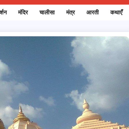
र्शन
मंदिर
चालीसा
मंत्र
आरती
कथाएँ